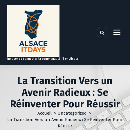
A
l
l
e
r
a
u
c
o
Innover et connecter la communauté IT en Alsace.
n
t
e
La Transition Vers un
n
u
Avenir Radieux : Se
Réinventer Pour Réussir
Accueil
>
Uncategorized
>
La Transition Vers un Avenir Radieux : Se Réinventer Pour
Réussir