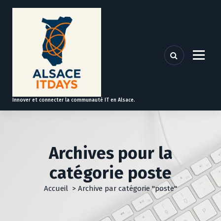
A
l
l
e
r
a
u
c
o
Innover et connecter la communauté IT en Alsace.
n
t
e
n
u
Archives pour la
catégorie poste
Accueil
>
Archive par catégorie "poste"