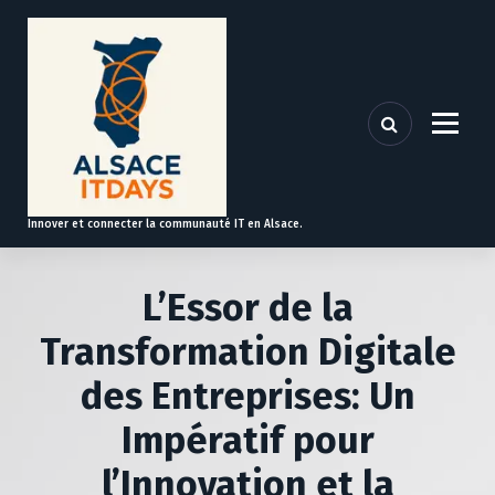
A
l
l
e
r
a
u
c
o
Innover et connecter la communauté IT en Alsace.
n
t
e
L’Essor de la
n
u
Transformation Digitale
des Entreprises: Un
Impératif pour
l’Innovation et la