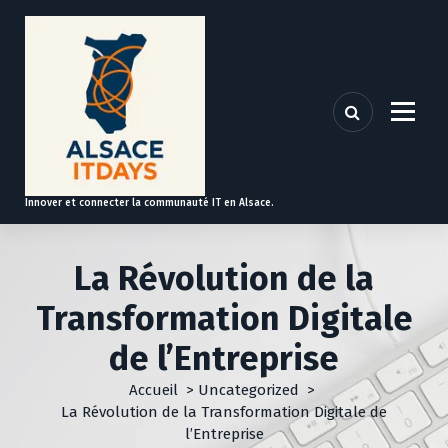
A
l
l
e
r
a
u
c
o
Innover et connecter la communauté IT en Alsace.
n
t
e
La Révolution de la
n
u
Transformation Digitale
de l’Entreprise
Accueil
>
Uncategorized
>
La Révolution de la Transformation Digitale de
l’Entreprise