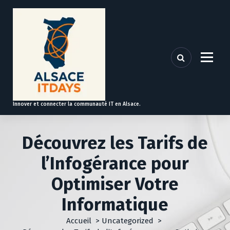
A
l
l
e
r
a
u
c
o
Innover et connecter la communauté IT en Alsace.
n
t
e
Découvrez les Tarifs de
n
u
l’Infogérance pour
Optimiser Votre
Informatique
Accueil
>
Uncategorized
>