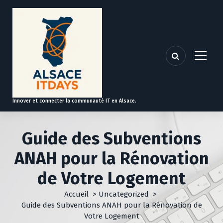
A
l
l
e
r
a
u
c
o
Innover et connecter la communauté IT en Alsace.
n
t
e
Guide des Subventions
n
u
ANAH pour la Rénovation
de Votre Logement
Accueil
>
Uncategorized
>
Guide des Subventions ANAH pour la Rénovation de
Votre Logement