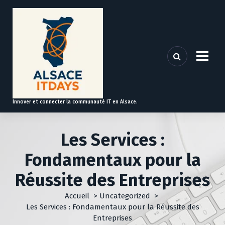
A
l
l
e
r
a
u
c
o
Innover et connecter la communauté IT en Alsace.
n
t
e
Les Services :
n
u
Fondamentaux pour la
Réussite des Entreprises
Accueil
>
Uncategorized
>
Les Services : Fondamentaux pour la Réussite des
Entreprises