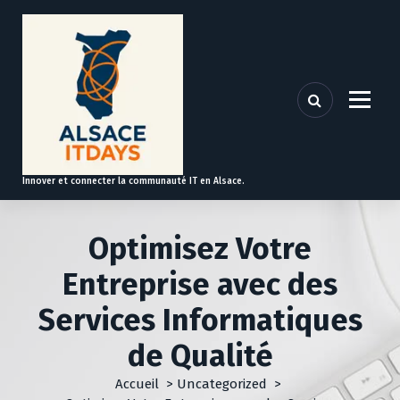
A
l
l
e
r
a
u
c
o
Innover et connecter la communauté IT en Alsace.
n
t
e
Optimisez Votre
n
u
Entreprise avec des
Services Informatiques
de Qualité
Accueil
>
Uncategorized
>