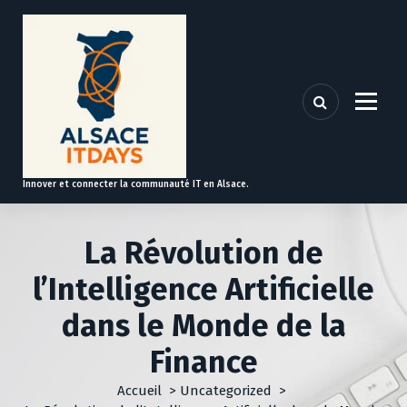
A
l
l
e
r
a
u
c
o
Innover et connecter la communauté IT en Alsace.
n
t
e
La Révolution de
n
u
l’Intelligence Artificielle
dans le Monde de la
Finance
Accueil
>
Uncategorized
>