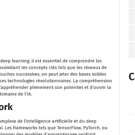
s
le deep learning, il est essentiel de comprendre les
similant les concepts clés tels que les réseaux de
C
couches successives, on peut jeter des bases solides
 ces technologies révolutionnaires. La compréhension
appréhender pleinement son potentiel et d’ouvrir la
omaine de l’IA.
ork
mplexe de l’intelligence artificielle et du deep
ial. Les frameworks tels que TensorFlow, PyTorch, ou
velopper des modèles d’apprentissage profond