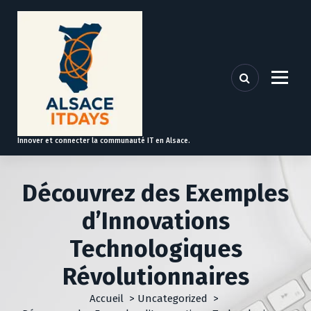
A
l
l
e
r
a
u
c
o
Innover et connecter la communauté IT en Alsace.
n
t
e
Découvrez des Exemples
n
u
d’Innovations
Technologiques
Révolutionnaires
Accueil
>
Uncategorized
>