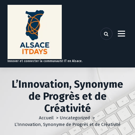
A
l
l
e
r
a
u
c
o
Innover et connecter la communauté IT en Alsace.
n
t
e
L’Innovation, Synonyme
n
u
de Progrès et de
Créativité
Accueil
>
Uncategorized
>
L’Innovation, Synonyme de Progrès et de Créativité