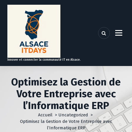
A
l
l
e
r
a
u
c
o
Innover et connecter la communauté IT en Alsace.
n
t
e
Optimisez la Gestion de
n
u
Votre Entreprise avec
l’Informatique ERP
Accueil
>
Uncategorized
>
Optimisez la Gestion de Votre Entreprise avec
l’Informatique ERP