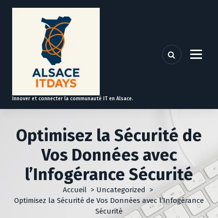
A
l
l
e
r
a
u
c
o
Innover et connecter la communauté IT en Alsace.
n
t
e
Optimisez la Sécurité de
n
u
Vos Données avec
l’Infogérance Sécurité
Accueil
>
Uncategorized
>
Optimisez la Sécurité de Vos Données avec l’Infogérance
Sécurité