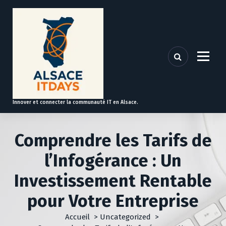
A
l
l
e
r
a
u
c
o
Innover et connecter la communauté IT en Alsace.
n
t
e
Comprendre les Tarifs de
n
u
l’Infogérance : Un
Investissement Rentable
pour Votre Entreprise
Accueil
>
Uncategorized
>