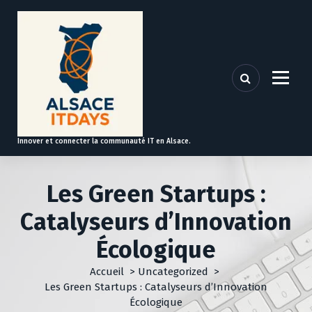
A
l
l
e
r
a
u
c
o
Innover et connecter la communauté IT en Alsace.
n
t
e
Les Green Startups :
n
u
Catalyseurs d’Innovation
Écologique
Accueil
>
Uncategorized
>
Les Green Startups : Catalyseurs d’Innovation
Écologique