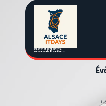
A
l
l
e
r
a
u
c
o
n
Innover et connecter la
communauté IT en Alsace.
t
e
n
Év
u
Évè