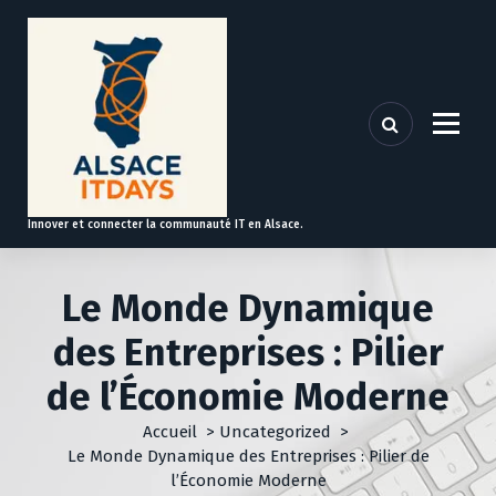
A
l
l
e
r
a
u
c
o
Innover et connecter la communauté IT en Alsace.
n
t
e
Le Monde Dynamique
n
u
des Entreprises : Pilier
de l’Économie Moderne
Accueil
>
Uncategorized
>
Le Monde Dynamique des Entreprises : Pilier de
l’Économie Moderne