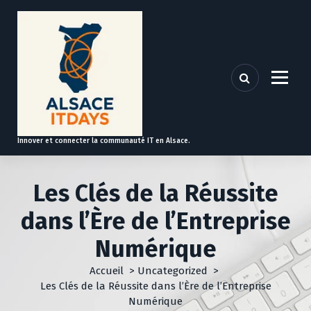
A
l
l
e
r
a
u
c
o
Innover et connecter la communauté IT en Alsace.
n
t
e
Les Clés de la Réussite
n
u
dans l’Ère de l’Entreprise
Numérique
Accueil
>
Uncategorized
>
Les Clés de la Réussite dans l’Ère de l’Entreprise
Numérique