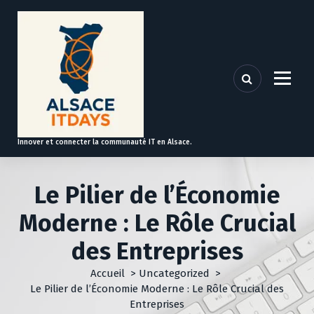
A
l
l
e
r
a
u
c
o
Innover et connecter la communauté IT en Alsace.
n
t
e
Le Pilier de l’Économie
n
u
Moderne : Le Rôle Crucial
des Entreprises
Accueil
>
Uncategorized
>
Le Pilier de l’Économie Moderne : Le Rôle Crucial des
Entreprises