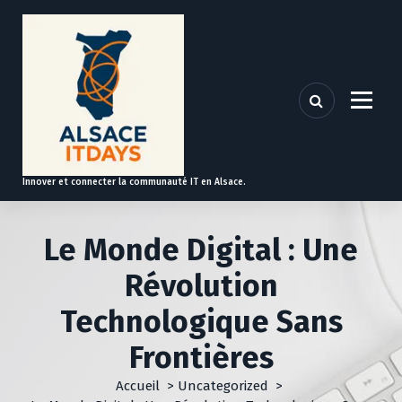
A
l
l
e
r
a
u
c
o
Innover et connecter la communauté IT en Alsace.
n
t
e
Le Monde Digital : Une
n
u
Révolution
Technologique Sans
Frontières
Accueil
>
Uncategorized
>