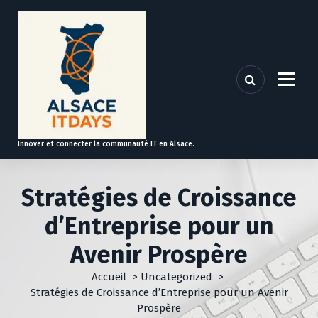
A
l
l
e
r
a
u
c
o
Innover et connecter la communauté IT en Alsace.
n
t
e
Stratégies de Croissance
n
u
d’Entreprise pour un
Avenir Prospère
Accueil
>
Uncategorized
>
Stratégies de Croissance d’Entreprise pour un Avenir
Prospère