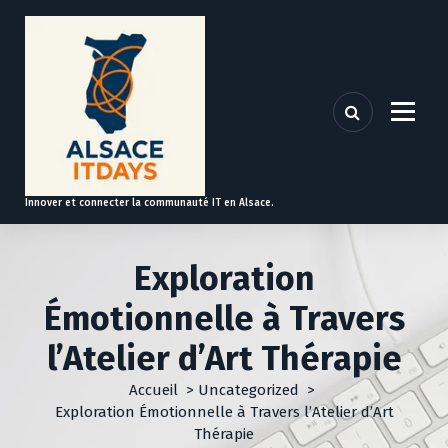
A
l
l
e
r
a
u
c
o
Innover et connecter la communauté IT en Alsace.
n
t
e
Exploration
n
u
Émotionnelle à Travers
l’Atelier d’Art Thérapie
Accueil
>
Uncategorized
>
Exploration Émotionnelle à Travers l’Atelier d’Art
Thérapie