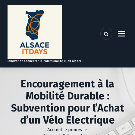
A
l
l
e
r
a
u
c
o
Innover et connecter la communauté IT en Alsace.
n
t
e
Encouragement à la
n
u
Mobilité Durable :
Subvention pour l’Achat
d’un Vélo Électrique
Accueil
>
primes
>