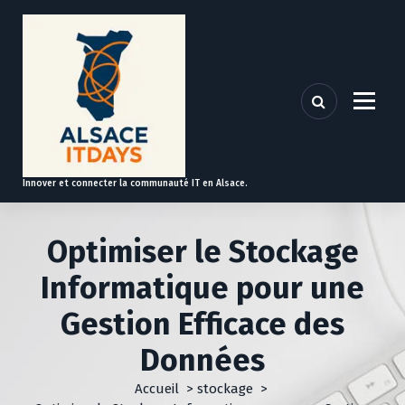
A
l
l
e
r
a
u
c
o
Innover et connecter la communauté IT en Alsace.
n
t
e
Optimiser le Stockage
n
u
Informatique pour une
Gestion Efficace des
Données
Accueil
>
stockage
>