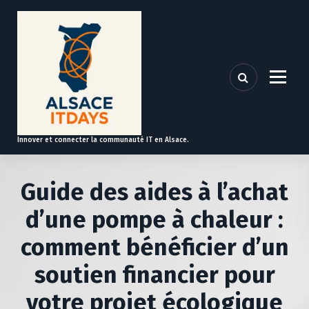
A
l
l
e
r
a
u
c
o
Innover et connecter la communauté IT en Alsace.
n
t
e
Guide des aides à l’achat
n
u
d’une pompe à chaleur :
comment bénéficier d’un
soutien financier pour
votre projet écologique