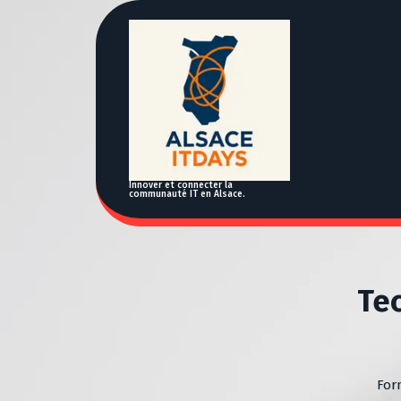
A
l
l
e
r
a
u
c
o
n
Innover et connecter la
communauté IT en Alsace.
t
e
n
u
Tec
For