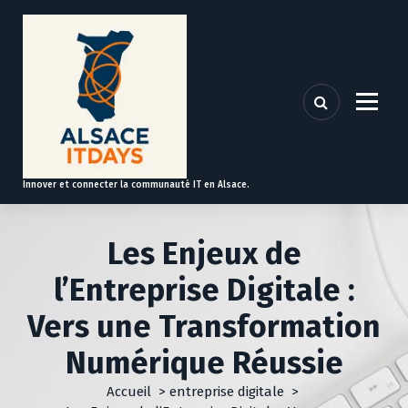
A
l
l
e
r
a
u
c
o
Innover et connecter la communauté IT en Alsace.
n
t
e
Les Enjeux de
n
u
l’Entreprise Digitale :
Vers une Transformation
Numérique Réussie
Accueil
>
entreprise digitale
>